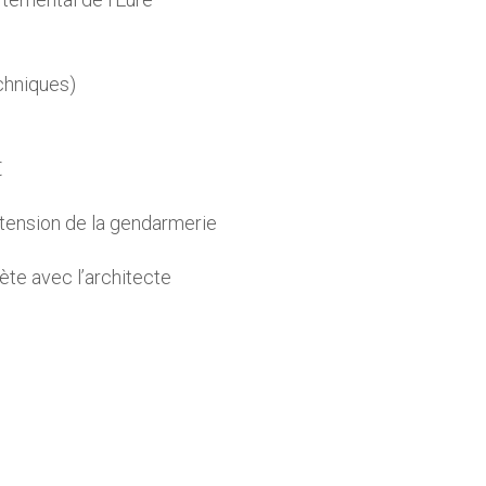
chniques)
)
€
xtension de la gendarmerie
ète avec l’architecte