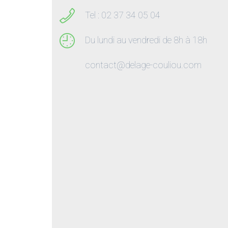
Tel : 02 37 34 05 04
Du lundi au vendredi de 8h à 18h
contact@delage-couliou.com