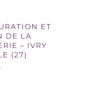
URATION ET
N DE LA
RIE – IVRY
E (27)
e