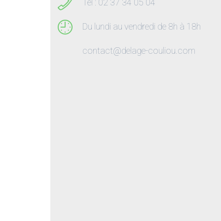
Tel : 02 37 34 05 04
Du lundi au vendredi de 8h à 18h
contact@delage-couliou.com