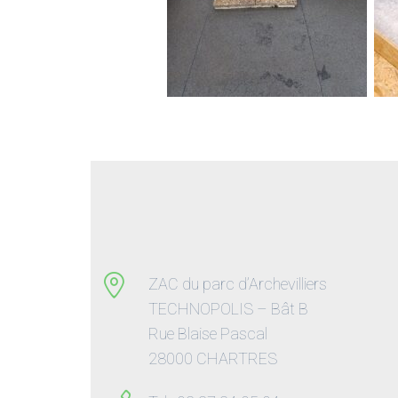
ZAC du parc d’Archevilliers
TECHNOPOLIS – Bât B
Rue Blaise Pascal
28000 CHARTRES