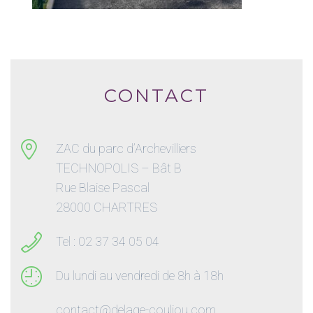
CONTACT
ZAC du parc d’Archevilliers
TECHNOPOLIS – Bât B
Rue Blaise Pascal
28000 CHARTRES
Tel : 02 37 34 05 04
Du lundi au vendredi de 8h à 18h
contact@delage-couliou.com