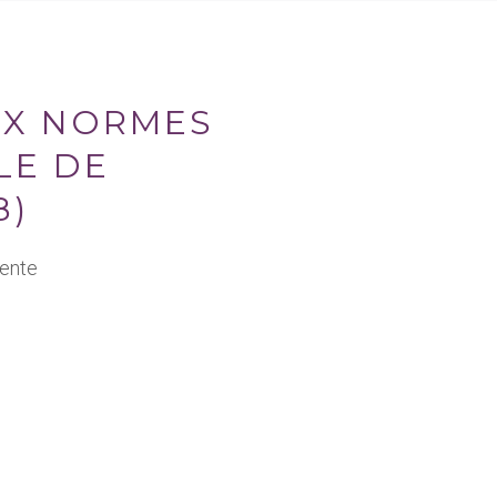
UX NORMES
LE DE
8)
lente