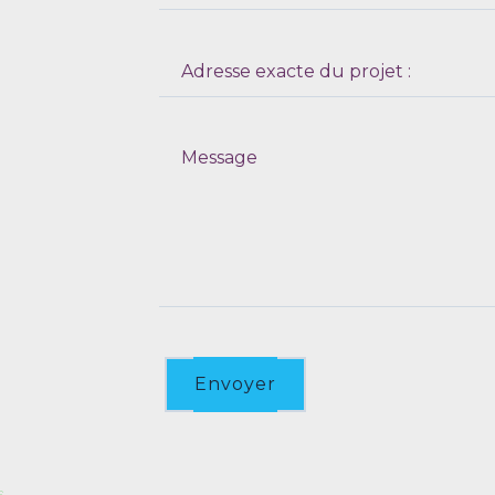
Envoyer
s