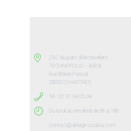
ZAC du parc d’Archevilliers
TECHNOPOLIS – Bât B
Rue Blaise Pascal
28000 CHARTRES
Tel : 02 37 34 05 04
Du lundi au vendredi de 8h à 18h
contact@delage-couliou.com