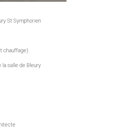
eury St Symphorien
ot chauffage)
la salle de Bleury
hitecte