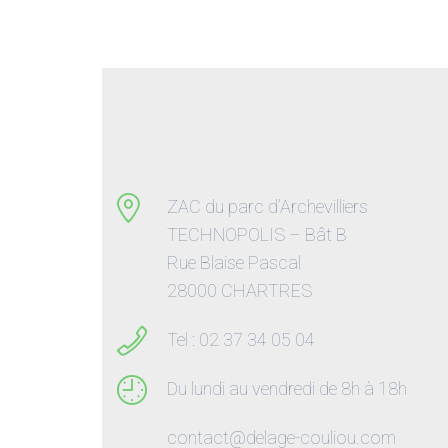
ZAC du parc d’Archevilliers
TECHNOPOLIS – Bât B
Rue Blaise Pascal
28000 CHARTRES
Tel : 02 37 34 05 04
Du lundi au vendredi de 8h à 18h
contact@delage-couliou.com