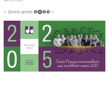
✨ Bonne année ❷⓿❷❺ ✨