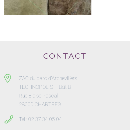
CONTACT
ZAC du parc d’Archevilliers
TECHNOPOLIS – Bât B
Rue Blaise Pascal
28000 CHARTRES
Tel : 02 37 34 05 04