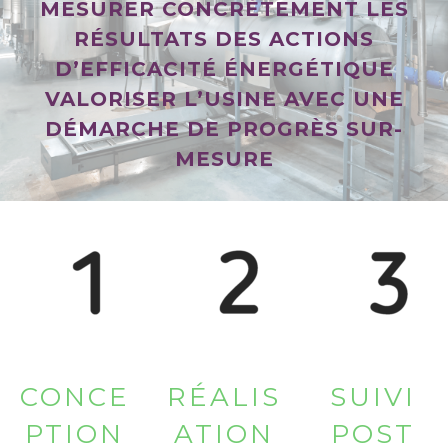
MESURER CONCRÈTEMENT LES
RÉSULTATS DES ACTIONS
D’EFFICACITÉ ÉNERGÉTIQUE
VALORISER L’USINE AVEC UNE
DÉMARCHE DE PROGRÈS SUR-
MESURE
CONCE
RÉALIS
SUIVI
PTION
ATION
POST