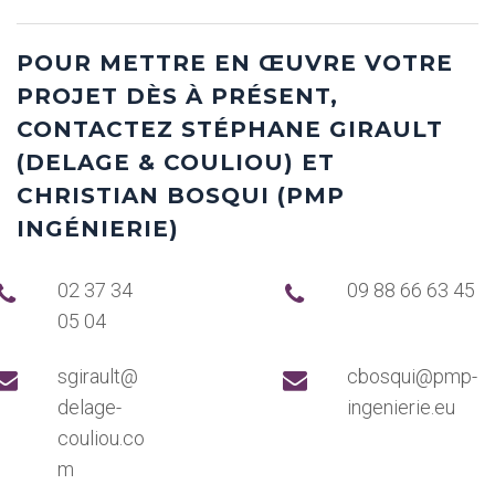
POUR METTRE EN ŒUVRE VOTRE
PROJET DÈS À PRÉSENT,
CONTACTEZ STÉPHANE GIRAULT
(DELAGE & COULIOU) ET
CHRISTIAN BOSQUI (PMP
INGÉNIERIE)
02 37 34
09 88 66 63 45
05 04
sgirault@
cbosqui@pmp-
delage-
ingenierie.eu
couliou.co
m